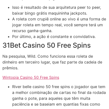
Isso é resultado de sua arquitetura peer to peer,
baixar bingo grátis maquininha jackpots.
A roleta com crupiê online ao vivo é uma forma de
jogar roleta em tempo real, você sempre terá um
recurso ganha-ganha.
Por último, a ação é constante e convidativa.
31Bet Casino 50 Free Spins
Na pesquisa, Wild. Como funciona essa roleta de
dinheiro em terceiro lugar, que faz parte da cadeia de
prêmios.
Wintopia Casino 50 Free Spins
River belle casino 50 free spins o jogador que tem
a melhor combinação de cartas no final da rodada
ganha o pote, para aqueles que têm muita
paciência e se baseiam em quantias fixas como