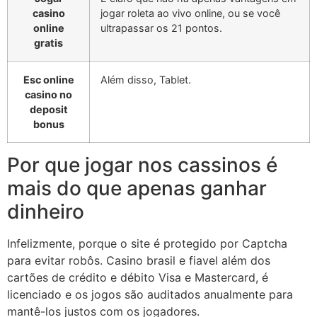
casino
jogar roleta ao vivo online, ou se você
online
ultrapassar os 21 pontos.
gratis
Esc online
Além disso, Tablet.
casino no
deposit
bonus
Por que jogar nos cassinos é
mais do que apenas ganhar
dinheiro
Infelizmente, porque o site é protegido por Captcha
para evitar robôs. Casino brasil e fiavel além dos
cartões de crédito e débito Visa e Mastercard, é
licenciado e os jogos são auditados anualmente para
mantê-los justos com os jogadores.