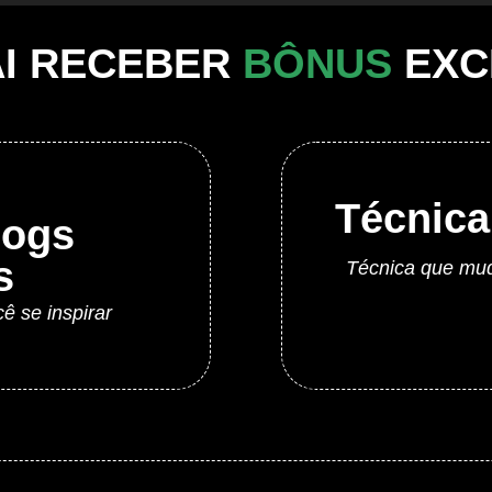
AI RECEBER
BÔNUS
EXC
Técnica
logs
s
Técnica que mud
ê se inspirar