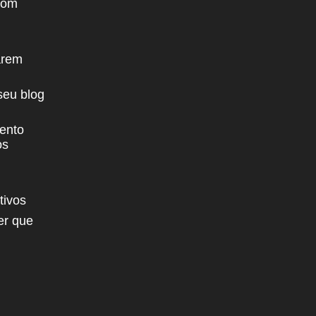
com
arem
seu blog
ento
os
tivos
er que