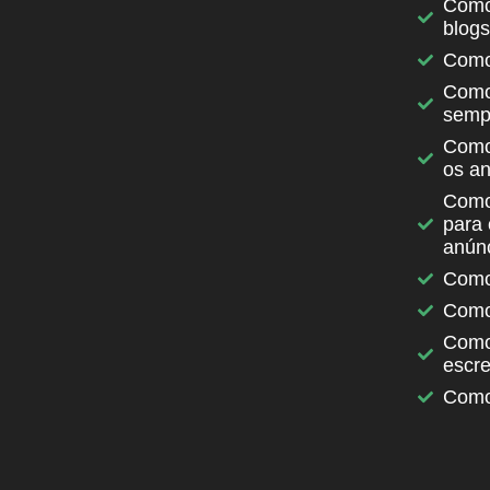
Como
blog
Como 
Como 
sempr
​Como
os a
​Como
para 
anúnc
​Como
​Como
​Como
escre
Como 