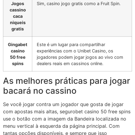
Jogos
Sim, casino jogo gratis como a Fruit Spin.
cassino
caca
niqueis
gratis
Gingabet
Este é um lugar para compartilhar
casino
experiências com o Unibet Casino, os
50 free
jogadores podem jogar jogos ao vivo com
spins
dealers reais em cassinos online.
As melhores práticas para jogar
bacará no cassino
Se você jogar contra um jogador que gosta de jogar
com apostas mais altas, segurobet casino 50 free spins
use o botão com a imagem da Bandeira localizada no
menu vertical à esquerda da página principal. Com
tantas opções disponíveis, e sempre que isso